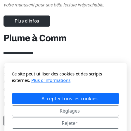
votre manuscrit pour une bêta-lecture irréprochable.
Plus d'infos
Plume à Comm
Alpha et bêta-lectrice, Marion s'est également
Ce site peut utiliser des cookies et des scripts
spécialisée dans la visibilité des auteurs sur les réseaux
externes.
Plus d'informations
sociaux. Véritable couteau suisse du milieu éditorial,
elle décortiquera soigneusement votre manuscrit ou
réalisera une bande annonce pour présenter votre
Accepter tous les cookies
histoire au grand public.
Réglages
Plus d'infos
Rejeter